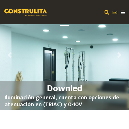
Previous
Next
Downled
Iluminación general, cuenta con opciones de
atenuación en (TRIAC) y 0-10V