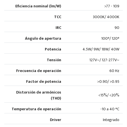
Eficiencia nominal (lm/W)
>77 - 109
TCC
3000K/ 4000K
IRC
90
Ángulo de apertura
100°/ 120°
Potencia
4.5W/ 9W/ 18W/ 40W
Tensión
127V~/ 127-277V~
Frecuencia de operación
60 Hz
Factor de potencia
>0.90/ >0.95
Distorsión de armónicos
<15%/ <20%
(THD)
Temperatura de operación
-10 a 40 °C
Driver
Integrado