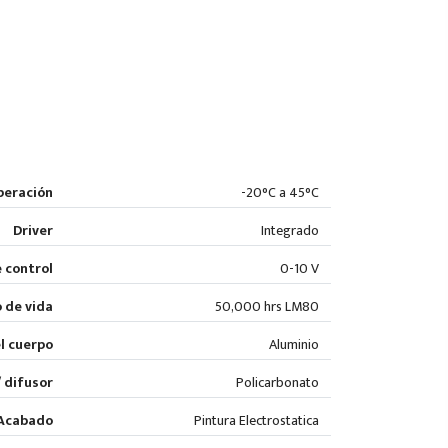
peración
-20°C a 45°C
Driver
Integrado
 control
0-10 V
 de vida
50,000 hrs LM80
l cuerpo
Aluminio
/ difusor
Policarbonato
Acabado
Pintura Electrostatica