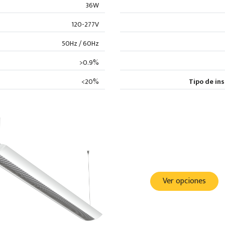
36W
120-277V
50Hz / 60Hz
>0.9%
<20%
Tipo de in
Ver opciones