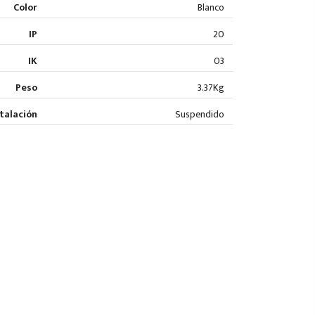
Color
Blanco
IP
20
IK
03
Peso
3.37Kg
stalación
Suspendido