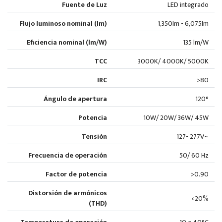
Fuente de Luz
LED integrado
Flujo luminoso nominal (lm)
1,350lm - 6,075lm
Eficiencia nominal (lm/W)
135 lm/W
TCC
3000K/ 4000K/ 5000K
IRC
>80
Ángulo de apertura
120°
Potencia
10W/ 20W/ 36W/ 45W
Tensión
127- 277V~
Frecuencia de operación
50/ 60 Hz
Factor de potencia
>0.90
Distorsión de armónicos
<20%
(THD)