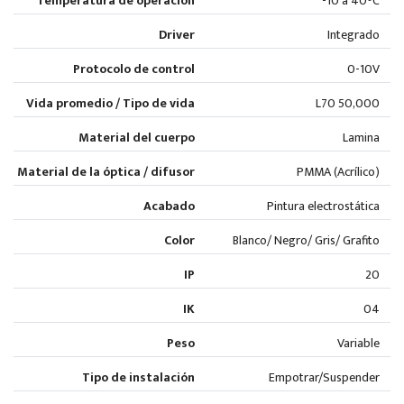
Temperatura de operación
-10 a 40°C
Driver
Integrado
Protocolo de control
0-10V
Vida promedio / Tipo de vida
L70 50,000
Material del cuerpo
Lamina
Material de la óptica / difusor
PMMA (Acrílico)
Acabado
Pintura electrostática
Color
Blanco/ Negro/ Gris/ Grafito
IP
20
IK
04
Peso
Variable
Tipo de instalación
Empotrar/Suspender