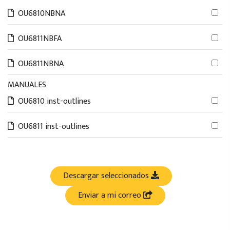
OU6810NBNA
OU6811NBFA
OU6811NBNA
MANUALES
OU6810 inst-outlines
OU6811 inst-outlines
Descargar seleccionados
Enviar a mi correo