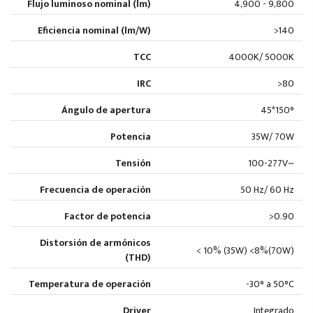
Flujo luminoso nominal (lm)
4,900 - 9,800
Eficiencia nominal (lm/W)
>140
TCC
4000K/ 5000K
IRC
>80
Ángulo de apertura
45*150°
Potencia
35W/ 70W
Tensión
100-277V~
Frecuencia de operación
50 Hz/ 60 Hz
Factor de potencia
>0.90
Distorsión de armónicos
< 10% (35W) <8%(70W)
(THD)
Temperatura de operación
-30° a 50°C
Driver
Integrado