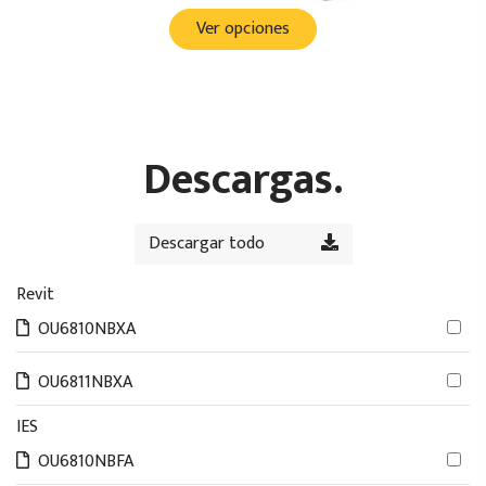
Ver opciones
Descargas.
Descargar todo
Revit
OU6810NBXA
OU6811NBXA
IES
OU6810NBFA