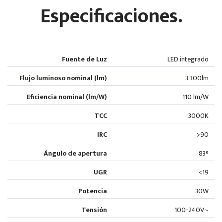
Especificaciones.
Fuente de Luz
LED integrado
Flujo luminoso nominal (lm)
3,300lm
Eficiencia nominal (lm/W)
110 lm/W
TCC
3000K
IRC
>90
Ángulo de apertura
83°
UGR
<19
Potencia
30W
Tensión
100-240V~