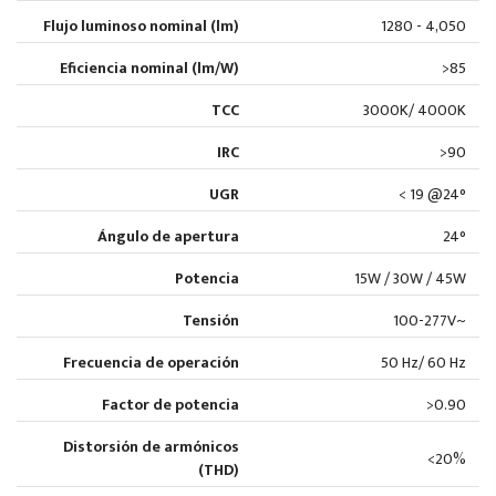
Flujo luminoso nominal (lm)
1280 - 4,050
Eficiencia nominal (lm/W)
>85
TCC
3000K/ 4000K
IRC
>90
UGR
< 19 @24°
Ángulo de apertura
24°
Potencia
15W / 30W / 45W
Tensión
100-277V~
Frecuencia de operación
50 Hz/ 60 Hz
Factor de potencia
>0.90
Distorsión de armónicos
<20%
(THD)