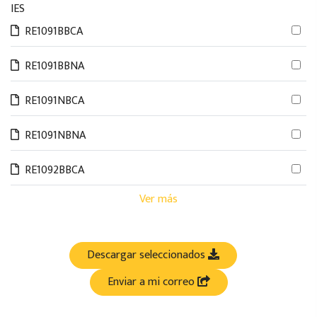
IES
RE1091BBCA
RE1091BBNA
RE1091NBCA
RE1091NBNA
RE1092BBCA
Ver más
Descargar seleccionados
Enviar a mi correo