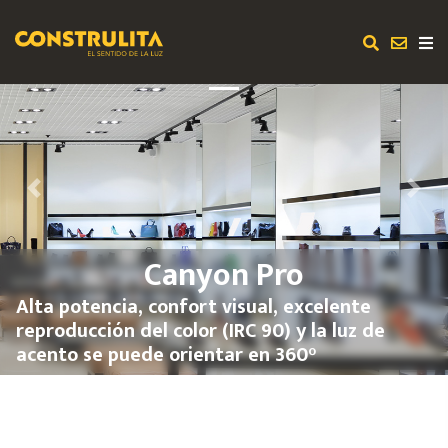
Previous
Next
Canyon Pro
Alta potencia, confort visual, excelente
reproducción del color (IRC 90) y la luz de
acento se puede orientar en 360°